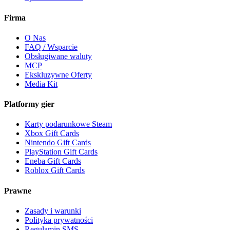
Firma
O Nas
FAQ / Wsparcie
Obsługiwane waluty
MCP
Ekskluzywne Oferty
Media Kit
Platformy gier
Karty podarunkowe Steam
Xbox Gift Cards
Nintendo Gift Cards
PlayStation Gift Cards
Eneba Gift Cards
Roblox Gift Cards
Prawne
Zasady i warunki
Polityka prywatności
Regulamin SMS