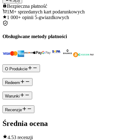
4.5
(
3
)
Bezpieczna
płatność
1M+
sprzedanych kart podarunkowych
1 000+
opinii 5-gwiazdkowych
Obsługiwane metody płatności
O Produkcie
Redeem
Warunki
Recenzje
Średnia ocena
4.5
3 recenzji