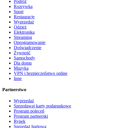
Podróż
Rozrywka
Sport
Restauracje
Wyprzedaż
Odzież
Elektronika
Streaming
Oprogramowanie
Doświadczenie
Żywność
Samochody
Dla domu
Muzyka
VPN i bezpieczeństwo online
Inne
Partnerstwo
Wyprzedaż
Sprzedawaj karty podarunkowe
Program poleceń
Program partnerski
Rynek
Sprzedaż hurtowa