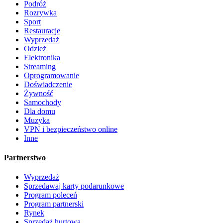
Podróż
Rozrywka
Sport
Restauracje
Wyprzedaż
Odzież
Elektronika
Streaming
Oprogramowanie
Doświadczenie
Żywność
Samochody
Dla domu
Muzyka
VPN i bezpieczeństwo online
Inne
Partnerstwo
Wyprzedaż
Sprzedawaj karty podarunkowe
Program poleceń
Program partnerski
Rynek
Sprzedaż hurtowa