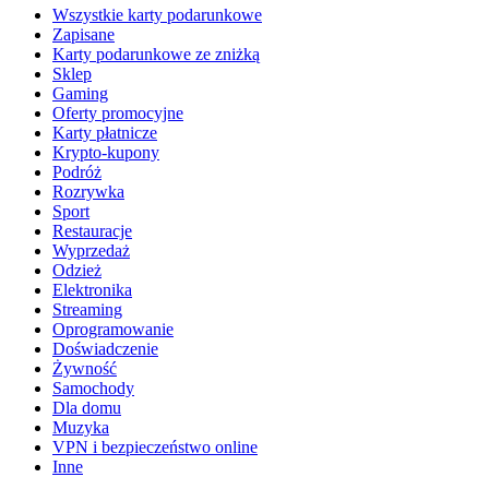
Wszystkie karty podarunkowe
Zapisane
Karty podarunkowe ze zniżką
Sklep
Gaming
Oferty promocyjne
Karty płatnicze
Krypto-kupony
Podróż
Rozrywka
Sport
Restauracje
Wyprzedaż
Odzież
Elektronika
Streaming
Oprogramowanie
Doświadczenie
Żywność
Samochody
Dla domu
Muzyka
VPN i bezpieczeństwo online
Inne