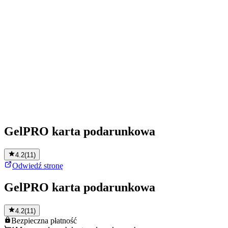
GelPRO karta podarunkowa
4.2
(
11
)
Odwiedź stronę
GelPRO karta podarunkowa
4.2
(
11
)
Bezpieczna
płatność