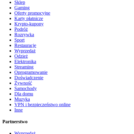
Sklep
Gaming
Oferty promocyjne
Karty płatnicze
Krypto-kupony
Podróż
Rozrywka
Sport
Restauracje
Wyprzedaż
Odzież
Elektronika
Streaming
Oprogramowanie
Doświadczenie
Żywność
Samochody
Dla domu
Muzyka
VPN i bezpieczeństwo online
Inne
Partnerstwo
Wyprzedaż