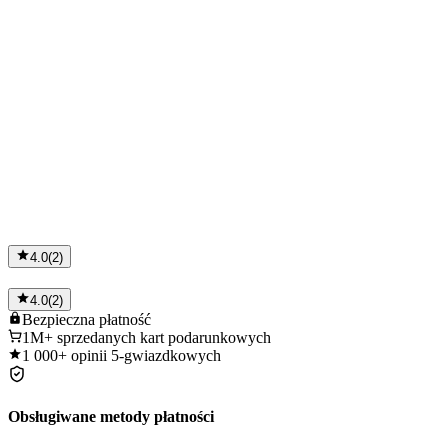
4.0
(
2
)
4.0
(
2
)
Bezpieczna
płatność
1M+
sprzedanych kart podarunkowych
1 000+
opinii 5-gwiazdkowych
Obsługiwane metody płatności