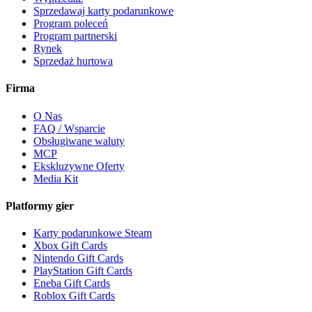
Sprzedawaj karty podarunkowe
Program poleceń
Program partnerski
Rynek
Sprzedaż hurtowa
Firma
O Nas
FAQ / Wsparcie
Obsługiwane waluty
MCP
Ekskluzywne Oferty
Media Kit
Platformy gier
Karty podarunkowe Steam
Xbox Gift Cards
Nintendo Gift Cards
PlayStation Gift Cards
Eneba Gift Cards
Roblox Gift Cards