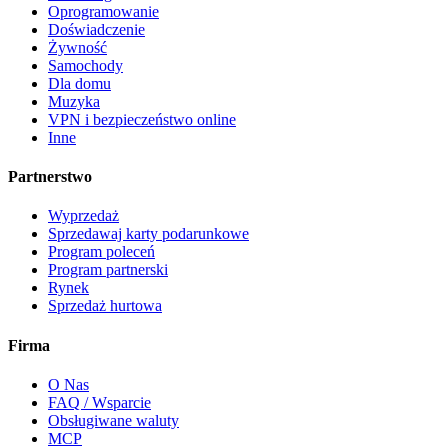
Oprogramowanie
Doświadczenie
Żywność
Samochody
Dla domu
Muzyka
VPN i bezpieczeństwo online
Inne
Partnerstwo
Wyprzedaż
Sprzedawaj karty podarunkowe
Program poleceń
Program partnerski
Rynek
Sprzedaż hurtowa
Firma
O Nas
FAQ / Wsparcie
Obsługiwane waluty
MCP