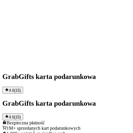
GrabGifts karta podarunkowa
4.6
(
15
)
GrabGifts karta podarunkowa
4.6
(
15
)
Bezpieczna
płatność
1M+
sprzedanych kart podarunkowych