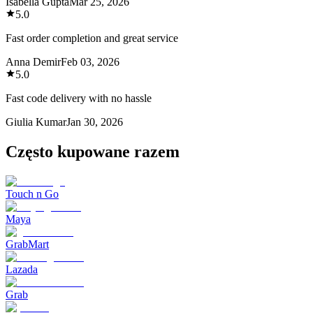
Isabella Gupta
Mar 25, 2026
5.0
Fast order completion and great service
Anna Demir
Feb 03, 2026
5.0
Fast code delivery with no hassle
Giulia Kumar
Jan 30, 2026
Często kupowane razem
Touch n Go
Maya
GrabMart
Lazada
Grab