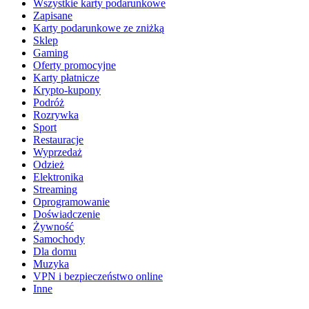
Wszystkie karty podarunkowe
Zapisane
Karty podarunkowe ze zniżką
Sklep
Gaming
Oferty promocyjne
Karty płatnicze
Krypto-kupony
Podróż
Rozrywka
Sport
Restauracje
Wyprzedaż
Odzież
Elektronika
Streaming
Oprogramowanie
Doświadczenie
Żywność
Samochody
Dla domu
Muzyka
VPN i bezpieczeństwo online
Inne