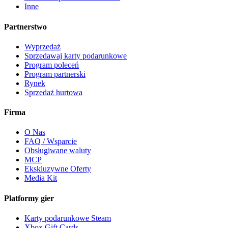
Inne
Partnerstwo
Wyprzedaż
Sprzedawaj karty podarunkowe
Program poleceń
Program partnerski
Rynek
Sprzedaż hurtowa
Firma
O Nas
FAQ / Wsparcie
Obsługiwane waluty
MCP
Ekskluzywne Oferty
Media Kit
Platformy gier
Karty podarunkowe Steam
Xbox Gift Cards