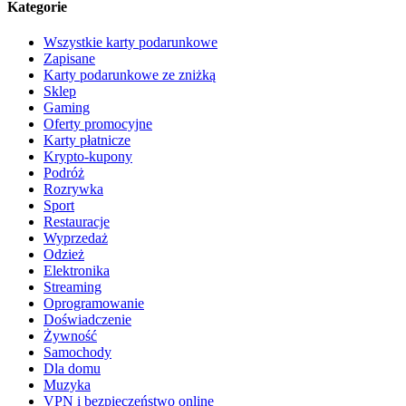
Kategorie
Wszystkie karty podarunkowe
Zapisane
Karty podarunkowe ze zniżką
Sklep
Gaming
Oferty promocyjne
Karty płatnicze
Krypto-kupony
Podróż
Rozrywka
Sport
Restauracje
Wyprzedaż
Odzież
Elektronika
Streaming
Oprogramowanie
Doświadczenie
Żywność
Samochody
Dla domu
Muzyka
VPN i bezpieczeństwo online