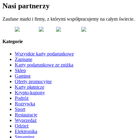
Nasi partnerzy
Zaufane marki i firmy, z którymi współpracujemy na całym świecie.
Kategorie
Wszystkie karty podarunkowe
Zapisane
Karty podarunkowe ze zniżką
Sklep
Gaming
Oferty promocyjne
Karty płatnicze
Krypto-kupony
Podróż
Rozrywka
Sport
Restauracje
Wyprzedaż
Odzież
Elektronika
Streaming