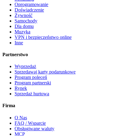
Oprogramowanie
Doświadczenie
Żywność
Samochody
Dla domu
Muzyka
VPN i bezpieczeństwo online
Inne
Partnerstwo
Wyprzedaż
Sprzedawaj karty podarunkowe
Program poleceń
Program partnerski
Rynek
Sprzedaż hurtowa
Firma
O Nas
FAQ / Wsparcie
Obsługiwane waluty
MCP