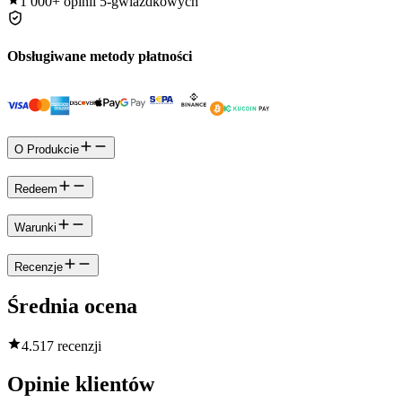
1 000+
opinii 5-gwiazdkowych
Obsługiwane metody płatności
O Produkcie
Redeem
Warunki
Recenzje
Średnia ocena
4.5
17 recenzji
Opinie klientów