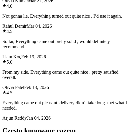
Olivia Kumar
Mar 27, 2026
4.0
Not gonna lie, Everything turned out quite nice , I’d use it again.
Rahul Demir
Mar 04, 2026
4.5
So far, Everything came out pretty solid , would definitely
recommend.
Liam Koç
Feb 19, 2026
5.0
From my side, Everything came out quite nice , pretty satisfied
overall.
Olivia Patel
Feb 13, 2026
4.5
Everything came out pleasant. delivery didn’t take long. met what I
needed.
Arjun Reddy
Jan 04, 2026
Często kupowane razem