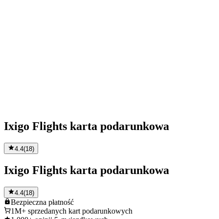
Ixigo Flights karta podarunkowa
4.4
(
18
)
Ixigo Flights karta podarunkowa
4.4
(
18
)
Bezpieczna
płatność
1M+
sprzedanych kart podarunkowych