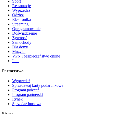
Sport
Restauracje
Wyprzedaż
Odzież
Elektronika
Streaming
Oprogramowanie
Doświadczenie
Żywność
Samochody
Dla domu
Muzyka
VPN i bezpieczeństwo online
Inne
Partnerstwo
Wyprzedaż
Sprzedawaj karty podarunkowe
Program poleceń
Program partnerski
Rynek
Sprzedaż hurtowa
Firma