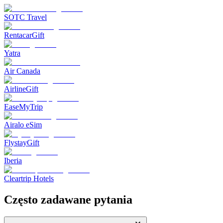
SOTC Travel
RentacarGift
Yatra
Air Canada
AirlineGift
EaseMyTrip
Airalo eSim
FlystayGift
Iberia
Cleartrip Hotels
Często zadawane pytania