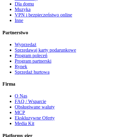
Dla domu
Muzyka
VPN i bezpieczeństwo online
Inne
Partnerstwo
Wyprzedaż
Sprzedawaj karty podarunkowe
Program poleceń
Program partnerski
Rynek
Sprzedaż hurtowa
Firma
O Nas
FAQ / Wsparcie
Obsługiwane waluty
MCP
Ekskluzywne Oferty
Media Kit
Platformy gier