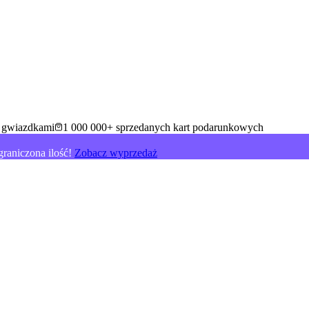
5 gwiazdkami
1 000 000+ sprzedanych kart podarunkowych
raniczona ilość!
Zobacz wyprzedaż