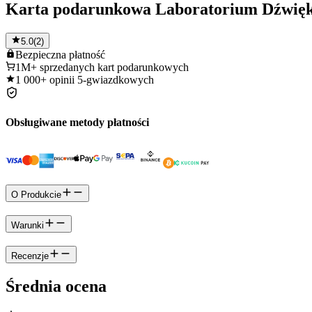
Karta podarunkowa Laboratorium Dźwię
5.0
(
2
)
Bezpieczna
płatność
1M+
sprzedanych kart podarunkowych
1 000+
opinii 5-gwiazdkowych
Obsługiwane metody płatności
O Produkcie
Warunki
Recenzje
Średnia ocena