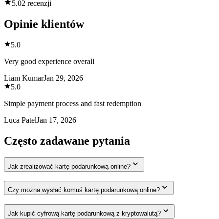
5.0
2 recenzji
Opinie klientów
5.0
Very good experience overall
Liam Kumar
Jan 29, 2026
5.0
Simple payment process and fast redemption
Luca Patel
Jan 17, 2026
Często zadawane pytania
Jak zrealizować kartę podarunkową online?
Czy można wysłać komuś kartę podarunkową online?
Jak kupić cyfrową kartę podarunkową z kryptowalutą?