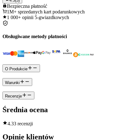
4.3
(
3
)
Bezpieczna
płatność
1M+
sprzedanych kart podarunkowych
1 000+
opinii 5-gwiazdkowych
Obsługiwane metody płatności
O Produkcie
Warunki
Recenzje
Średnia ocena
4.3
3 recenzji
Opinie klientów