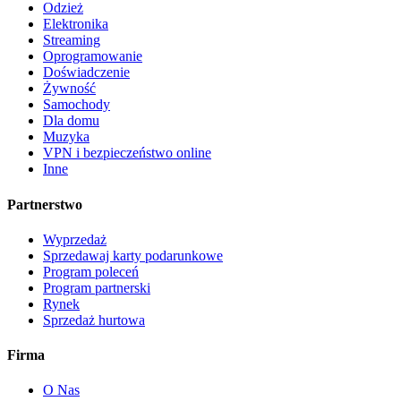
Odzież
Elektronika
Streaming
Oprogramowanie
Doświadczenie
Żywność
Samochody
Dla domu
Muzyka
VPN i bezpieczeństwo online
Inne
Partnerstwo
Wyprzedaż
Sprzedawaj karty podarunkowe
Program poleceń
Program partnerski
Rynek
Sprzedaż hurtowa
Firma
O Nas