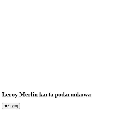
Leroy Merlin karta podarunkowa
4.5
(
19
)