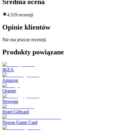
Średnia ocena
4.5
19 recenzji
Opinie klientów
Nie ma jeszcze recenzji.
Produkty powiązane
IKEA
Amazon
Orange
Newegg
Hotel Giftcard
Nexon Game Card