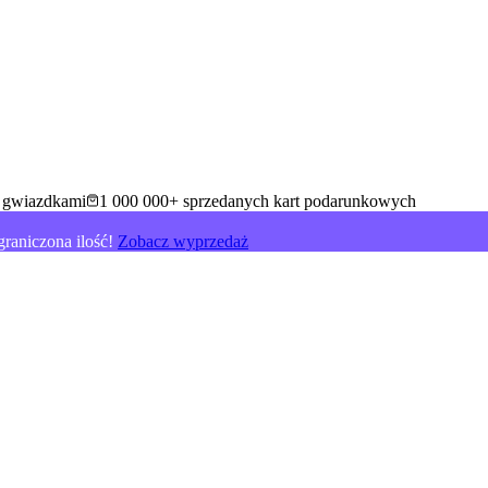
5 gwiazdkami
1 000 000+ sprzedanych kart podarunkowych
raniczona ilość!
Zobacz wyprzedaż