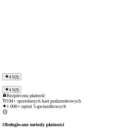
4.5
(
3
)
4.5
(
3
)
Bezpieczna
płatność
1M+
sprzedanych kart podarunkowych
1 000+
opinii 5-gwiazdkowych
Obsługiwane metody płatności