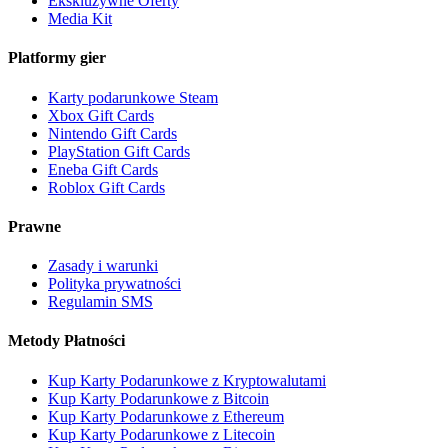
Ekskluzywne Oferty
Media Kit
Platformy gier
Karty podarunkowe Steam
Xbox Gift Cards
Nintendo Gift Cards
PlayStation Gift Cards
Eneba Gift Cards
Roblox Gift Cards
Prawne
Zasady i warunki
Polityka prywatności
Regulamin SMS
Metody Płatności
Kup Karty Podarunkowe z Kryptowalutami
Kup Karty Podarunkowe z Bitcoin
Kup Karty Podarunkowe z Ethereum
Kup Karty Podarunkowe z Litecoin