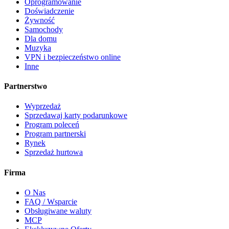
Oprogramowanie
Doświadczenie
Żywność
Samochody
Dla domu
Muzyka
VPN i bezpieczeństwo online
Inne
Partnerstwo
Wyprzedaż
Sprzedawaj karty podarunkowe
Program poleceń
Program partnerski
Rynek
Sprzedaż hurtowa
Firma
O Nas
FAQ / Wsparcie
Obsługiwane waluty
MCP