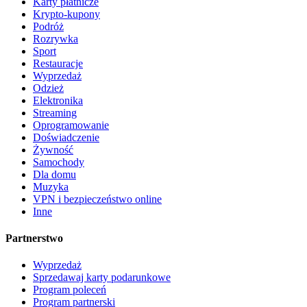
Karty płatnicze
Krypto-kupony
Podróż
Rozrywka
Sport
Restauracje
Wyprzedaż
Odzież
Elektronika
Streaming
Oprogramowanie
Doświadczenie
Żywność
Samochody
Dla domu
Muzyka
VPN i bezpieczeństwo online
Inne
Partnerstwo
Wyprzedaż
Sprzedawaj karty podarunkowe
Program poleceń
Program partnerski