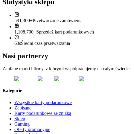
Statystyki sklepu
591,300+
Przetworzone zamówienia
1,108,700+
Sprzedaż kart podarunkowych
63s
Średni czas przetwarzania
Nasi partnerzy
Zaufane marki i firmy, z którymi współpracujemy na całym świecie.
Kategorie
Wszystkie karty podarunkowe
Zapisane
Karty podarunkowe ze zniżką
Sklep
Gaming
Oferty promocyjne