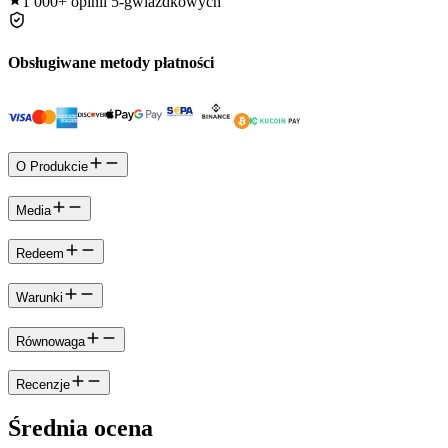
1 000+
opinii 5-gwiazdkowych
Obsługiwane metody płatności
O Produkcie
Media
Redeem
Warunki
Równowaga
Recenzje
Średnia ocena