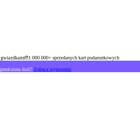
5 gwiazdkami
1 000 000+ sprzedanych kart podarunkowych
raniczona ilość!
Zobacz wyprzedaż