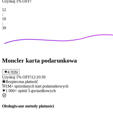
Uzyskaj 1% OFF!
12
:
10
:
39
Moncler karta podarunkowa
4.7
(
15
)
Uzyskaj 1% OFF!
12:10:39
Bezpieczna
płatność
1M+
sprzedanych kart podarunkowych
1 000+
opinii 5-gwiazdkowych
Obsługiwane metody płatności