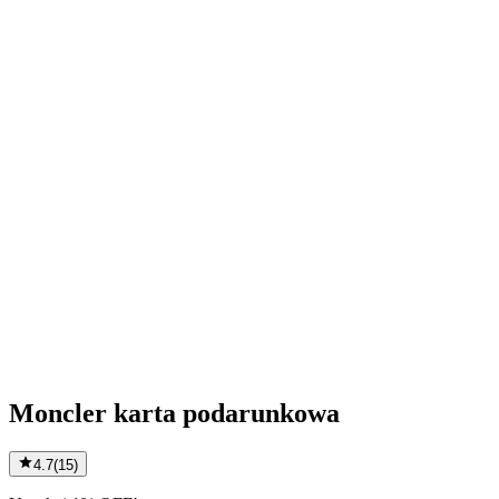
Moncler karta podarunkowa
4.7
(
15
)