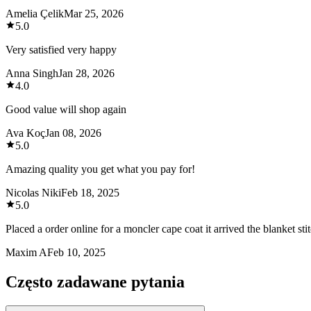
Amelia Çelik
Mar 25, 2026
5.0
Very satisfied very happy
Anna Singh
Jan 28, 2026
4.0
Good value will shop again
Ava Koç
Jan 08, 2026
5.0
Amazing quality you get what you pay for!
Nicolas Niki
Feb 18, 2025
5.0
Placed a order online for a moncler cape coat it arrived the blanket sti
Maxim A
Feb 10, 2025
Często zadawane pytania