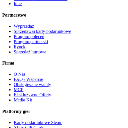
Inne
Partnerstwo
Wyprzedaż
Sprzedawaj karty podarunkowe
Program poleceń
Program partnerski
Rynek
Sprzedaż hurtowa
Firma
O Nas
FAQ / Wsparcie
Obsługiwane waluty
MCP
Ekskluzywne Oferty
Media Kit
Platformy gier
Karty podarunkowe Steam
Xbox Gift Cards