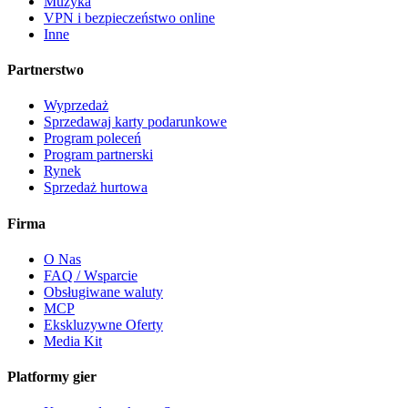
Muzyka
VPN i bezpieczeństwo online
Inne
Partnerstwo
Wyprzedaż
Sprzedawaj karty podarunkowe
Program poleceń
Program partnerski
Rynek
Sprzedaż hurtowa
Firma
O Nas
FAQ / Wsparcie
Obsługiwane waluty
MCP
Ekskluzywne Oferty
Media Kit
Platformy gier