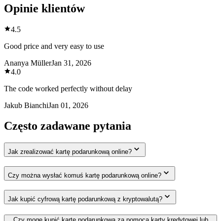
Opinie klientów
4.5
Good price and very easy to use
Ananya Müller
Jan 31, 2026
4.0
The code worked perfectly without delay
Jakub Bianchi
Jan 01, 2026
Często zadawane pytania
Jak zrealizować kartę podarunkową online?
Czy można wysłać komuś kartę podarunkową online?
Jak kupić cyfrową kartę podarunkową z kryptowalutą?
Czy mogę kupić kartę podarunkową za pomocą karty kredytowej lub