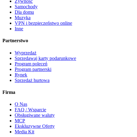
Żywność
Samochody
Dla domu
Muzyka
VPN i bezpieczeństwo online
Inne
Partnerstwo
Wyprzedaż
Sprzedawaj karty podarunkowe
Program poleceń
Program partnerski
Rynek
Sprzedaż hurtowa
Firma
O Nas
FAQ / Wsparcie
Obsługiwane waluty
MCP
Ekskluzywne Oferty
Media Kit