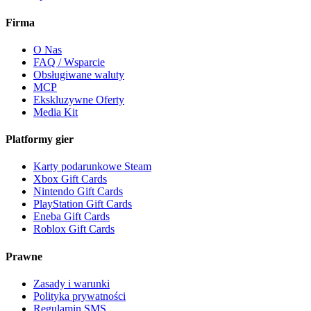
Firma
O Nas
FAQ / Wsparcie
Obsługiwane waluty
MCP
Ekskluzywne Oferty
Media Kit
Platformy gier
Karty podarunkowe Steam
Xbox Gift Cards
Nintendo Gift Cards
PlayStation Gift Cards
Eneba Gift Cards
Roblox Gift Cards
Prawne
Zasady i warunki
Polityka prywatności
Regulamin SMS