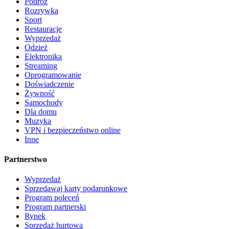
Podróż
Rozrywka
Sport
Restauracje
Wyprzedaż
Odzież
Elektronika
Streaming
Oprogramowanie
Doświadczenie
Żywność
Samochody
Dla domu
Muzyka
VPN i bezpieczeństwo online
Inne
Partnerstwo
Wyprzedaż
Sprzedawaj karty podarunkowe
Program poleceń
Program partnerski
Rynek
Sprzedaż hurtowa