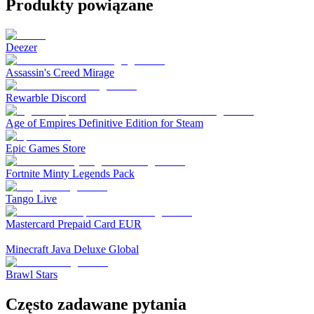
Produkty powiązane
Deezer
Assassin's Creed Mirage
Rewarble Discord
Age of Empires Definitive Edition for Steam
Epic Games Store
Fortnite Minty Legends Pack
Tango Live
Mastercard Prepaid Card EUR
Minecraft Java Deluxe Global
Brawl Stars
Często zadawane pytania