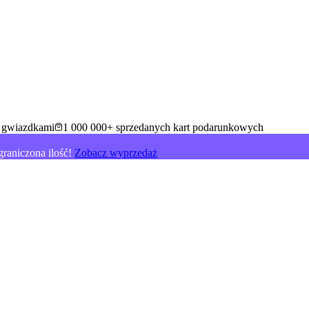
5 gwiazdkami
1 000 000+ sprzedanych kart podarunkowych
raniczona ilość!
Zobacz wyprzedaż