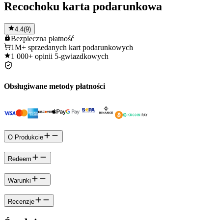
Recochoku karta podarunkowa
4.4
(
9
)
Bezpieczna
płatność
1M+
sprzedanych kart podarunkowych
1 000+
opinii 5-gwiazdkowych
Obsługiwane metody płatności
O Produkcie
Redeem
Warunki
Recenzje