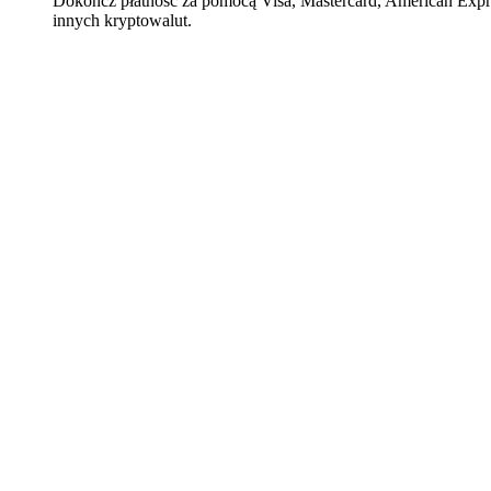
Dokończ płatność za pomocą Visa, Mastercard, American Expre
innych kryptowalut.