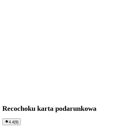
Recochoku karta podarunkowa
4.4
(
9
)