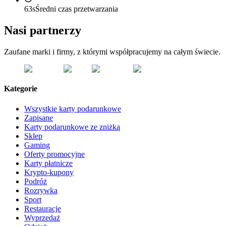
63s
Średni czas przetwarzania
Nasi partnerzy
Zaufane marki i firmy, z którymi współpracujemy na całym świecie.
Kategorie
Wszystkie karty podarunkowe
Zapisane
Karty podarunkowe ze zniżką
Sklep
Gaming
Oferty promocyjne
Karty płatnicze
Krypto-kupony
Podróż
Rozrywka
Sport
Restauracje
Wyprzedaż