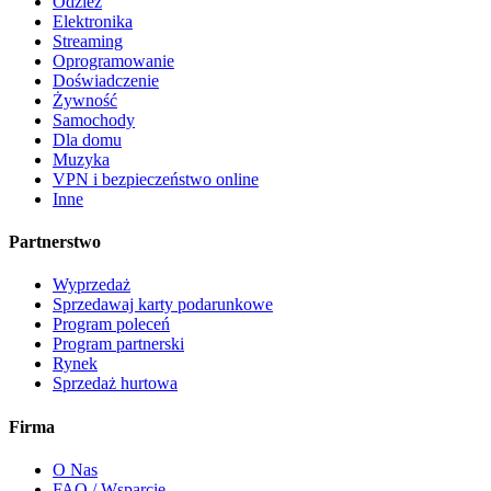
Odzież
Elektronika
Streaming
Oprogramowanie
Doświadczenie
Żywność
Samochody
Dla domu
Muzyka
VPN i bezpieczeństwo online
Inne
Partnerstwo
Wyprzedaż
Sprzedawaj karty podarunkowe
Program poleceń
Program partnerski
Rynek
Sprzedaż hurtowa
Firma
O Nas
FAQ / Wsparcie