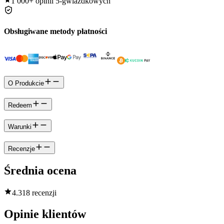
1 000+
opinii 5-gwiazdkowych
Obsługiwane metody płatności
O Produkcie
Redeem
Warunki
Recenzje
Średnia ocena
4.3
18 recenzji
Opinie klientów