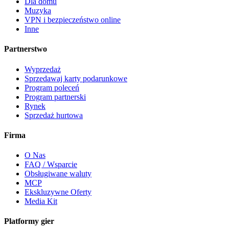
Dla domu
Muzyka
VPN i bezpieczeństwo online
Inne
Partnerstwo
Wyprzedaż
Sprzedawaj karty podarunkowe
Program poleceń
Program partnerski
Rynek
Sprzedaż hurtowa
Firma
O Nas
FAQ / Wsparcie
Obsługiwane waluty
MCP
Ekskluzywne Oferty
Media Kit
Platformy gier