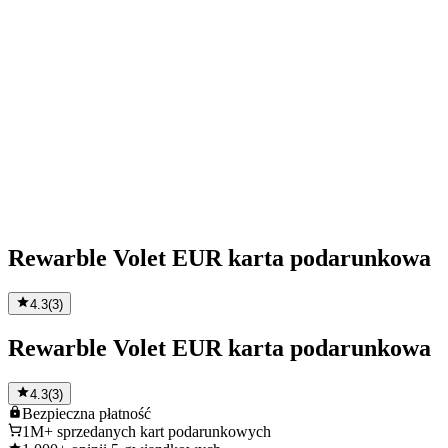
Rewarble Volet EUR karta podarunkowa
4.3
(
3
)
Rewarble Volet EUR karta podarunkowa
4.3
(
3
)
Bezpieczna
płatność
1M+
sprzedanych kart podarunkowych