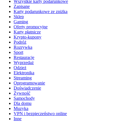
Wszystkie karty podarunkowe
Zapisane
Karty podarunkowe ze zniżką
Sklep
Gaming
Oferty promocyjne
Karty płatnicze
Krypto-kupony
Podróż
Rozrywka
Sport
Restauracje
Wyprzedaż
Odzież
Elektronika
Streaming
Oprogramowanie
Doświadczenie
Żywność
Samochody
Dla domu
Muzyka
VPN i bezpieczeństwo online
Inne