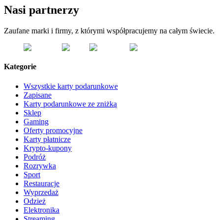
Nasi partnerzy
Zaufane marki i firmy, z którymi współpracujemy na całym świecie.
Kategorie
Wszystkie karty podarunkowe
Zapisane
Karty podarunkowe ze zniżką
Sklep
Gaming
Oferty promocyjne
Karty płatnicze
Krypto-kupony
Podróż
Rozrywka
Sport
Restauracje
Wyprzedaż
Odzież
Elektronika
Streaming