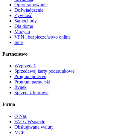
Oprogramowanie
Doświadczenie
Żywność
Samochody
Dla domu
Muzyka
VPN i bezpieczeństwo online
Inne
Partnerstwo
Wyprzedaż
Sprzedawaj karty podarunkowe
Program poleceń
Program partnerski
Rynek
Sprzedaż hurtowa
Firma
O Nas
FAQ / Wsparcie
Obsługiwane waluty
MCP