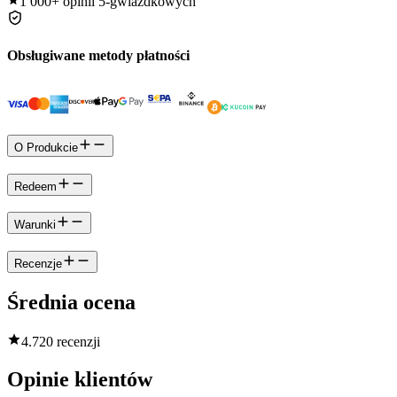
1 000+
opinii 5-gwiazdkowych
Obsługiwane metody płatności
O Produkcie
Redeem
Warunki
Recenzje
Średnia ocena
4.7
20 recenzji
Opinie klientów