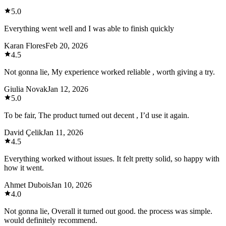
5.0
Everything went well and I was able to finish quickly
Karan Flores
Feb 20, 2026
4.5
Not gonna lie, My experience worked reliable , worth giving a try.
Giulia Novak
Jan 12, 2026
5.0
To be fair, The product turned out decent , I’d use it again.
David Çelik
Jan 11, 2026
4.5
Everything worked without issues. It felt pretty solid, so happy with
how it went.
Ahmet Dubois
Jan 10, 2026
4.0
Not gonna lie, Overall it turned out good. the process was simple.
would definitely recommend.