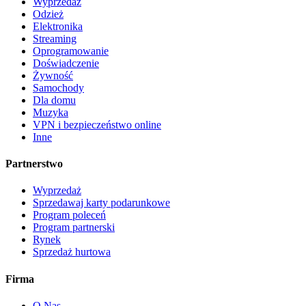
Wyprzedaż
Odzież
Elektronika
Streaming
Oprogramowanie
Doświadczenie
Żywność
Samochody
Dla domu
Muzyka
VPN i bezpieczeństwo online
Inne
Partnerstwo
Wyprzedaż
Sprzedawaj karty podarunkowe
Program poleceń
Program partnerski
Rynek
Sprzedaż hurtowa
Firma
O Nas