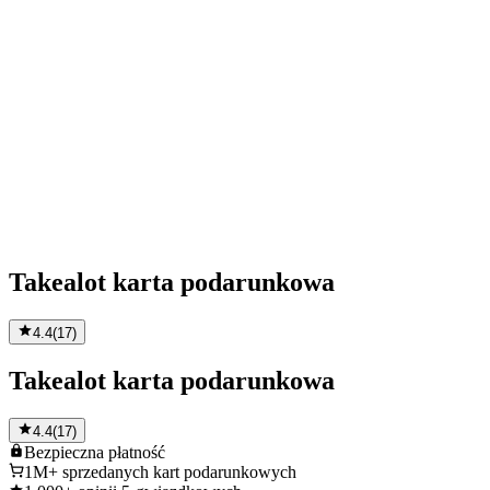
Takealot karta podarunkowa
4.4
(
17
)
Takealot karta podarunkowa
4.4
(
17
)
Bezpieczna
płatność
1M+
sprzedanych kart podarunkowych