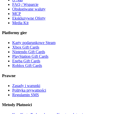
FAQ / Wsparcie
Obsługiwane waluty
MCP
Ekskluzywne Oferty
Media Kit
Platformy gier
Karty podarunkowe Steam
Xbox Gift Cards
Nintendo Gift Cards
PlayStation Gift Cards
Eneba Gift Cards
Roblox Gift Cards
Prawne
Zasady i warunki
Polityka prywatności
Regulamin SMS
Metody Płatności