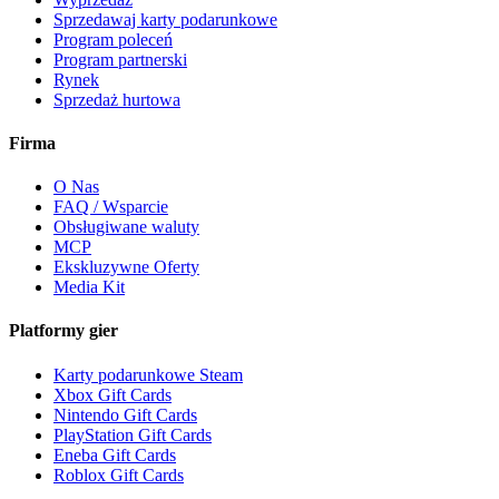
Sprzedawaj karty podarunkowe
Program poleceń
Program partnerski
Rynek
Sprzedaż hurtowa
Firma
O Nas
FAQ / Wsparcie
Obsługiwane waluty
MCP
Ekskluzywne Oferty
Media Kit
Platformy gier
Karty podarunkowe Steam
Xbox Gift Cards
Nintendo Gift Cards
PlayStation Gift Cards
Eneba Gift Cards
Roblox Gift Cards