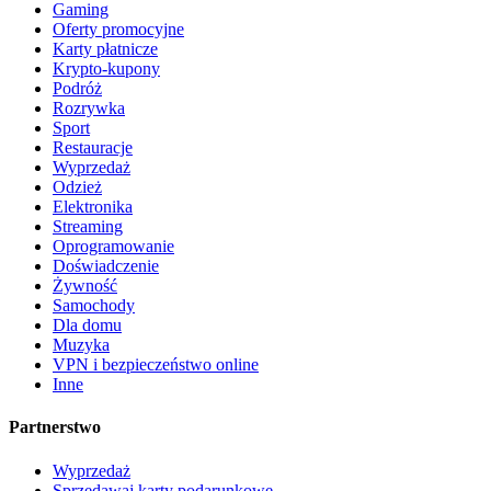
Gaming
Oferty promocyjne
Karty płatnicze
Krypto-kupony
Podróż
Rozrywka
Sport
Restauracje
Wyprzedaż
Odzież
Elektronika
Streaming
Oprogramowanie
Doświadczenie
Żywność
Samochody
Dla domu
Muzyka
VPN i bezpieczeństwo online
Inne
Partnerstwo
Wyprzedaż
Sprzedawaj karty podarunkowe