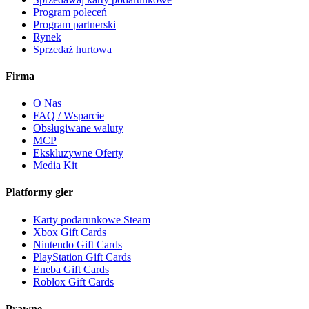
Program poleceń
Program partnerski
Rynek
Sprzedaż hurtowa
Firma
O Nas
FAQ / Wsparcie
Obsługiwane waluty
MCP
Ekskluzywne Oferty
Media Kit
Platformy gier
Karty podarunkowe Steam
Xbox Gift Cards
Nintendo Gift Cards
PlayStation Gift Cards
Eneba Gift Cards
Roblox Gift Cards
Prawne