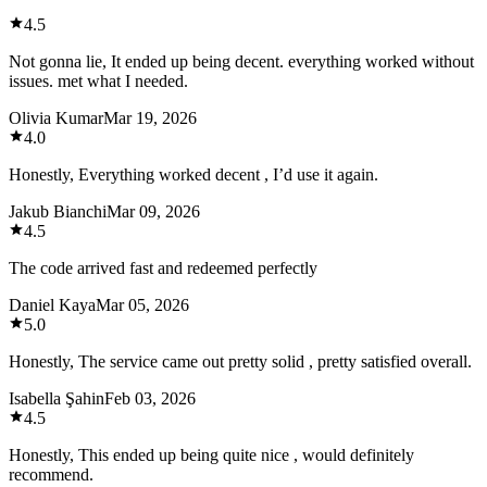
4.5
Not gonna lie, It ended up being decent. everything worked without
issues. met what I needed.
Olivia Kumar
Mar 19, 2026
4.0
Honestly, Everything worked decent , I’d use it again.
Jakub Bianchi
Mar 09, 2026
4.5
The code arrived fast and redeemed perfectly
Daniel Kaya
Mar 05, 2026
5.0
Honestly, The service came out pretty solid , pretty satisfied overall.
Isabella Şahin
Feb 03, 2026
4.5
Honestly, This ended up being quite nice , would definitely
recommend.