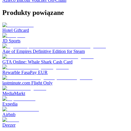
Azteco Bitcoin Voucher On-Chain
Produkty powiązane
Hotel Giftcard
JD Sports
Age of Empires Definitive Edition for Steam
GTA Online: Whale Shark Cash Card
Rewarble FasaPay EUR
lastminute.com Flight Only
MediaMarkt
Expedia
Airbnb
Deezer