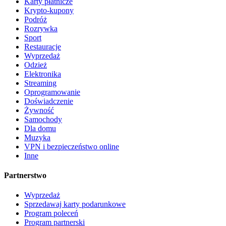
Karty płatnicze
Krypto-kupony
Podróż
Rozrywka
Sport
Restauracje
Wyprzedaż
Odzież
Elektronika
Streaming
Oprogramowanie
Doświadczenie
Żywność
Samochody
Dla domu
Muzyka
VPN i bezpieczeństwo online
Inne
Partnerstwo
Wyprzedaż
Sprzedawaj karty podarunkowe
Program poleceń
Program partnerski