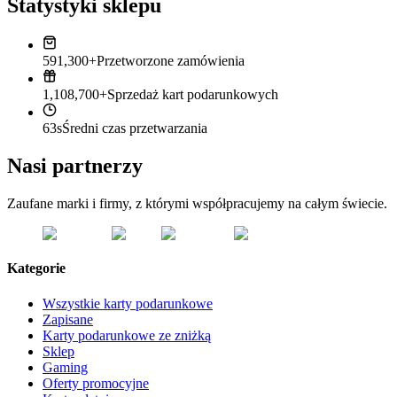
Statystyki sklepu
591,300+
Przetworzone zamówienia
1,108,700+
Sprzedaż kart podarunkowych
63s
Średni czas przetwarzania
Nasi partnerzy
Zaufane marki i firmy, z którymi współpracujemy na całym świecie.
Kategorie
Wszystkie karty podarunkowe
Zapisane
Karty podarunkowe ze zniżką
Sklep
Gaming
Oferty promocyjne