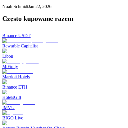
Noah Schmidt
Jan 22, 2026
Często kupowane razem
Binance USDT
Rewarble Capitalist
Libon
MiFinity
Marriott Hotels
Binance ETH
HotelsGift
IMVU
BIGO Live