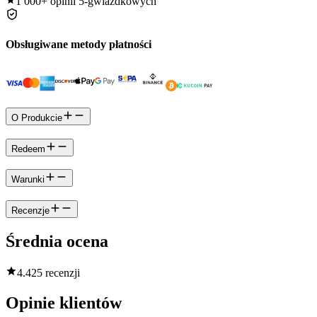
1 000+
opinii 5-gwiazdkowych
Obsługiwane metody płatności
O Produkcie
Redeem
Warunki
Recenzje
Średnia ocena
4.4
25 recenzji
Opinie klientów