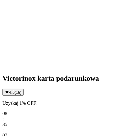
Victorinox karta podarunkowa
4.5
(
16
)
Uzyskaj 1% OFF!
08
:
35
:
07