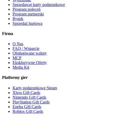
Sprzedawaj karty podarunkowe
Program poleceń
Program partnerski
Rynek
Sprzedaż hurtowa
Firma
O Nas
FAQ / Wsparcie
Obsługiwane waluty
MCP
Ekskluzywne Oferty
Media Kit
Platformy gier
Karty podarunkowe Steam
Xbox Gift Cards
Nintendo Gift Cards
PlayStation Gift Cards
Eneba Gift Cards
Roblox Gift Cards