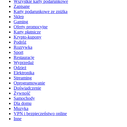
Wszystkie karty podarunkowe
Zapisane
Karty podarunkowe ze zniżką
Sklep
Gaming
Oferty promocyjne
Karty płatnicze
Krypto-kupony
Podróż
Rozrywka
Sport
Restauracje
Wyprzedaż
Odzież
Elektronika
Streaming
Oprogramowanie
Doświadczenie
Żywność
Samochody
Dla domu
Muzyka
VPN i bezpieczeństwo online
Inne