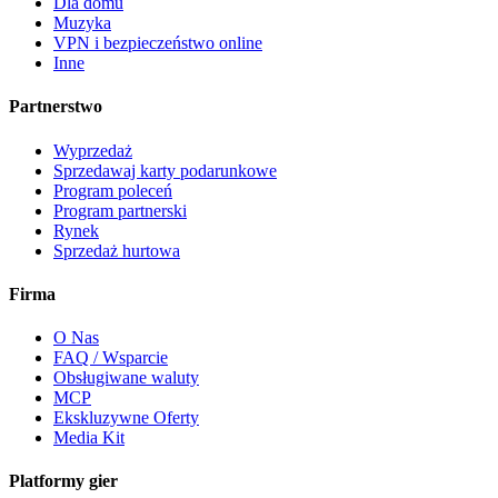
Dla domu
Muzyka
VPN i bezpieczeństwo online
Inne
Partnerstwo
Wyprzedaż
Sprzedawaj karty podarunkowe
Program poleceń
Program partnerski
Rynek
Sprzedaż hurtowa
Firma
O Nas
FAQ / Wsparcie
Obsługiwane waluty
MCP
Ekskluzywne Oferty
Media Kit
Platformy gier