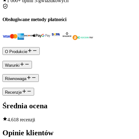
1 000+
opinii 5-gwiazdkowych
Obsługiwane metody płatności
O Produkcie
Warunki
Równowaga
Recenzje
Średnia ocena
4.6
18 recenzji
Opinie klientów