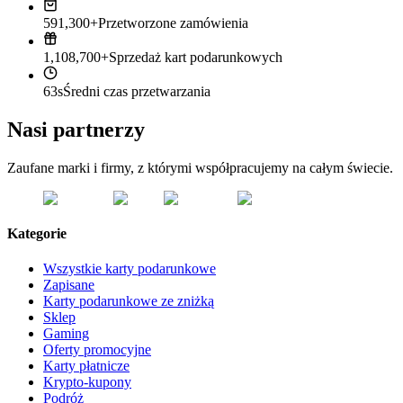
591,300+
Przetworzone zamówienia
1,108,700+
Sprzedaż kart podarunkowych
63s
Średni czas przetwarzania
Nasi partnerzy
Zaufane marki i firmy, z którymi współpracujemy na całym świecie.
Kategorie
Wszystkie karty podarunkowe
Zapisane
Karty podarunkowe ze zniżką
Sklep
Gaming
Oferty promocyjne
Karty płatnicze
Krypto-kupony
Podróż