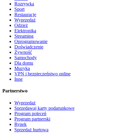
Rozrywka
Sport
Restauracje
Wyprzedaż
Odzież
Elektronika
Streaming
Oprogramowanie
Doświadczenie
Żywność
Samochody
Dla domu
Muzyka
VPN i bezpieczeństwo online
Inne
Partnerstwo
Wyprzedaż
Sprzedawaj karty podarunkowe
Program poleceń
Program partnerski
Rynek
Sprzedaż hurtowa