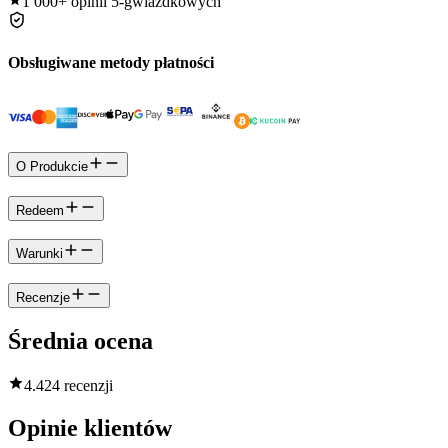
1 000+
opinii 5-gwiazdkowych
Obsługiwane metody płatności
O Produkcie
Redeem
Warunki
Recenzje
Średnia ocena
4.4
24 recenzji
Opinie klientów