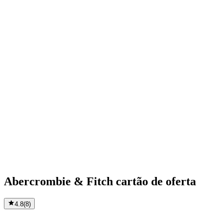
Abercrombie & Fitch cartão de oferta
4.8
(
8
)