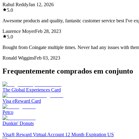
Rahul Reddy
Jan 12, 2026
5.0
Awesome products and quality, fantastic customer service best I've e
Laurence Moyer
Feb 28, 2023
5.0
Bought from Coingate multiple times. Never had any issues with the
Ronald Wiggins
Feb 03, 2023
Frequentemente comprados em conjunto
The Global Experiences Card
Visa eReward Card
Petco
Dunkin' Donuts
Visa® Reward Virtual Account 12 Month Expiration US