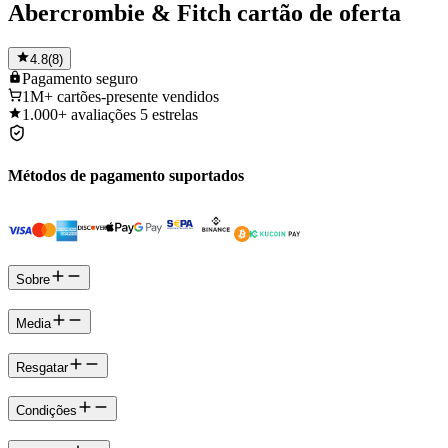
Abercrombie & Fitch cartão de oferta
4.8
(
8
)
Pagamento
seguro
1M+
cartões-presente vendidos
1.000+
avaliações 5 estrelas
Métodos de pagamento suportados
Sobre
Media
Resgatar
Condições