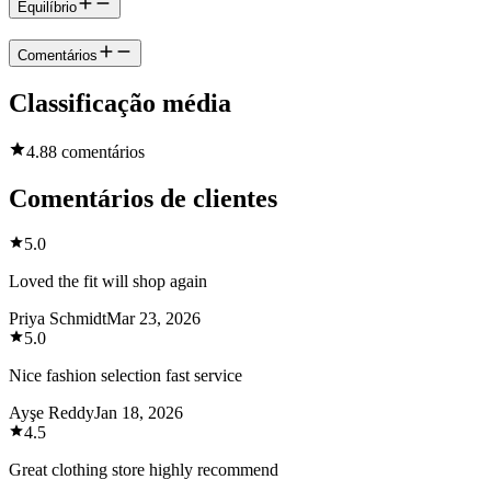
Equilíbrio
Comentários
Classificação média
4.8
8 comentários
Comentários de clientes
5.0
Loved the fit will shop again
Priya Schmidt
Mar 23, 2026
5.0
Nice fashion selection fast service
Ayşe Reddy
Jan 18, 2026
4.5
Great clothing store highly recommend