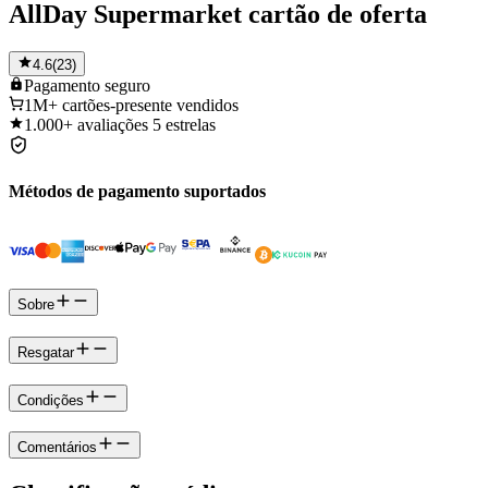
AllDay Supermarket cartão de oferta
4.6
(
23
)
Pagamento
seguro
1M+
cartões-presente vendidos
1.000+
avaliações 5 estrelas
Métodos de pagamento suportados
Sobre
Resgatar
Condições
Comentários