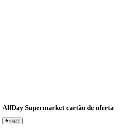
AllDay Supermarket cartão de oferta
4.6
(
23
)