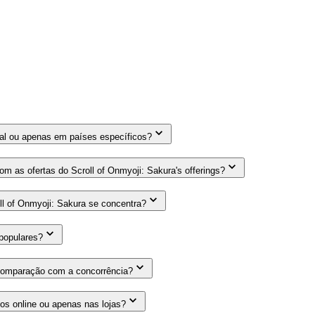
onal ou apenas em países específicos?
m as ofertas do Scroll of Onmyoji: Sakura's offerings?
ll of Onmyoji: Sakura se concentra?
populares?
m comparação com a concorrência?
os online ou apenas nas lojas?