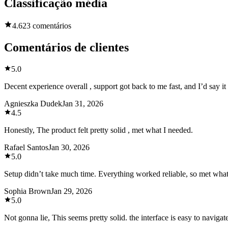
Classificação média
4.6
23 comentários
Comentários de clientes
5.0
Decent experience overall , support got back to me fast, and I’d say it
Agnieszka Dudek
Jan 31, 2026
4.5
Honestly, The product felt pretty solid , met what I needed.
Rafael Santos
Jan 30, 2026
5.0
Setup didn’t take much time. Everything worked reliable, so met what
Sophia Brown
Jan 29, 2026
5.0
Not gonna lie, This seems pretty solid. the interface is easy to naviga