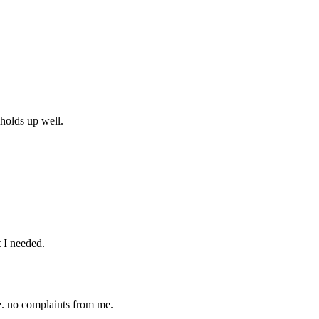
 holds up well.
 I needed.
te. no complaints from me.