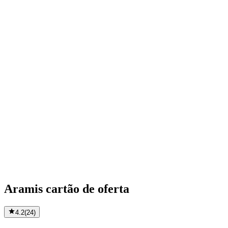
Aramis cartão de oferta
4.2
(
24
)