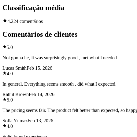
Classificação média
4.2
24 comentários
Comentários de clientes
5.0
Not gonna lie, It was surprisingly good , met what I needed.
Lucas Smith
Feb 15, 2026
4.0
In general, Everything seems smooth , did what I expected.
Rahul Brown
Feb 14, 2026
5.0
The pricing seems fair. The product felt better than expected, so happ
Sofia Yılmaz
Feb 13, 2026
4.0
Solid brand experience.