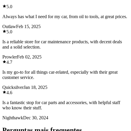
5.0
Always has what I need for my car, from oil to tools, at great prices.
Outlaw
Feb 15, 2025
5.0
Is a reliable store for car maintenance products, with decent deals
and a solid selection.
Prowler
Feb 02, 2025
4.7
Is my go-to for all things car-related, especially with their great
customer service.
Quicksilver
Jan 18, 2025
4.6
Is a fantastic stop for car parts and accessories, with helpful staff
who know their stuff.
Nighthawk
Dec 30, 2024
Perguntas mais frequentes