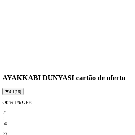
AYAKKABI DUNYASI cartão de oferta
4.1
(
16
)
Obter 1% OFF!
21
:
50
:
22