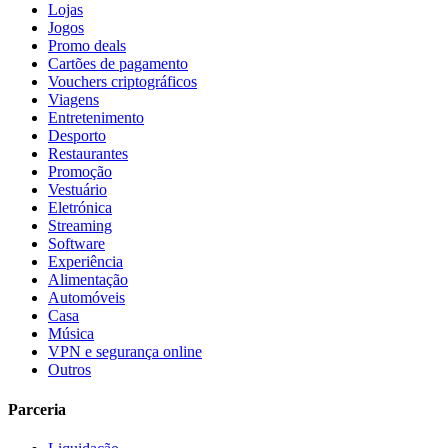
Lojas
Jogos
Promo deals
Cartões de pagamento
Vouchers criptográficos
Viagens
Entretenimento
Desporto
Restaurantes
Promoção
Vestuário
Eletrónica
Streaming
Software
Experiência
Alimentação
Automóveis
Casa
Música
VPN e segurança online
Outros
Parceria