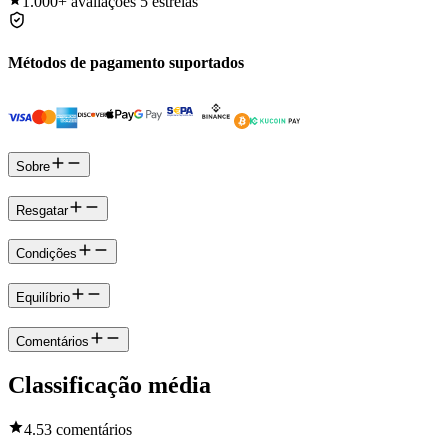
1.000+
avaliações 5 estrelas
Métodos de pagamento suportados
Sobre
Resgatar
Condições
Equilíbrio
Comentários
Classificação média
4.5
3 comentários