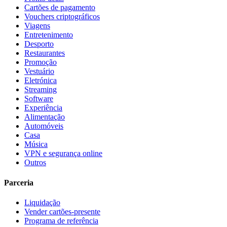
Cartões de pagamento
Vouchers criptográficos
Viagens
Entretenimento
Desporto
Restaurantes
Promoção
Vestuário
Eletrónica
Streaming
Software
Experiência
Alimentação
Automóveis
Casa
Música
VPN e segurança online
Outros
Parceria
Liquidação
Vender cartões-presente
Programa de referência