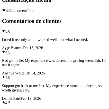
4.3
24 comentários
Comentários de clientes
5.0
I tried it recently and it worked well. met what I needed.
Ayşe Bianchi
Feb 15, 2026
4.5
Not gonna lie, My experience was decent. the pricing seems fair. I’d
use it again.
Ananya White
Feb 14, 2026
4.0
Support got back to me fast. My experience turned out decent, so
worth giving a try.
Daniel Patel
Feb 13, 2026
4.5