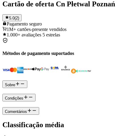
Cartão de oferta Cn Płetwal Poznań
5.0
(
2
)
Pagamento
seguro
1M+
cartões-presente vendidos
1.000+
avaliações 5 estrelas
Métodos de pagamento suportados
Sobre
Condições
Comentários
Classificação média