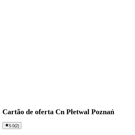
Cartão de oferta Cn Płetwal Poznań
5.0
(
2
)