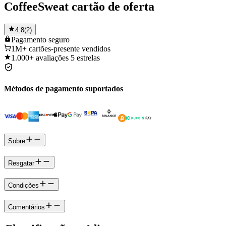
CoffeeSweat cartão de oferta
4.8
(
2
)
Pagamento
seguro
1M+
cartões-presente vendidos
1.000+
avaliações 5 estrelas
Métodos de pagamento suportados
Sobre
Resgatar
Condições
Comentários