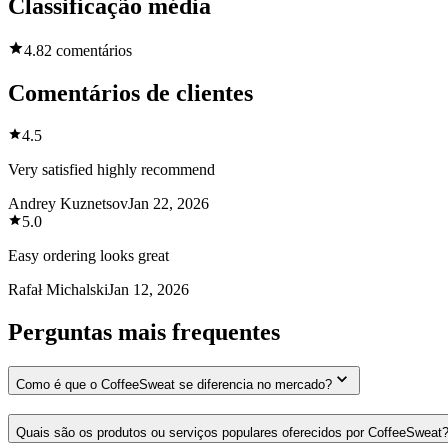
Classificação média
4.8
2 comentários
Comentários de clientes
4.5
Very satisfied highly recommend
Andrey Kuznetsov
Jan 22, 2026
5.0
Easy ordering looks great
Rafał Michalski
Jan 12, 2026
Perguntas mais frequentes
Como é que o CoffeeSweat se diferencia no mercado?
Quais são os produtos ou serviços populares oferecidos por CoffeeSweat