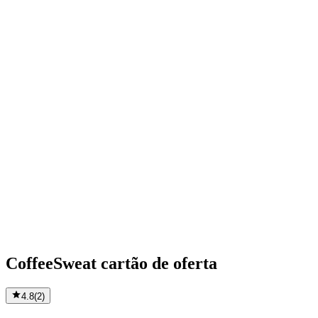
CoffeeSweat cartão de oferta
4.8
(
2
)