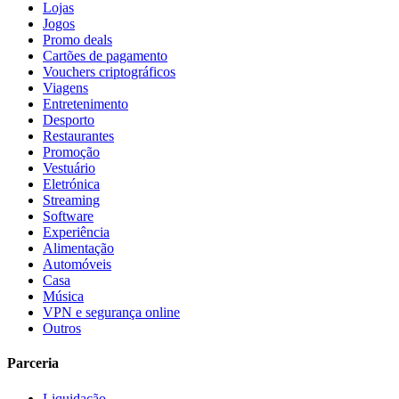
Lojas
Jogos
Promo deals
Cartões de pagamento
Vouchers criptográficos
Viagens
Entretenimento
Desporto
Restaurantes
Promoção
Vestuário
Eletrónica
Streaming
Software
Experiência
Alimentação
Automóveis
Casa
Música
VPN e segurança online
Outros
Parceria
Liquidação