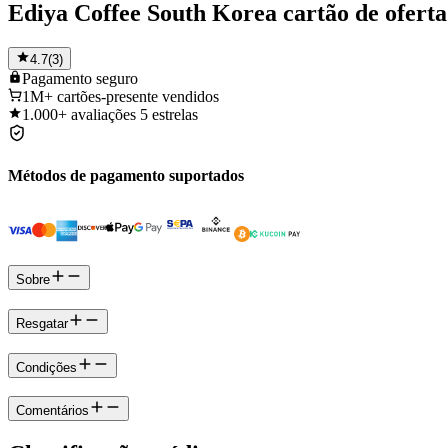
Ediya Coffee South Korea cartão de oferta
4.7
(
3
)
Pagamento
seguro
1M+
cartões-presente vendidos
1.000+
avaliações 5 estrelas
Métodos de pagamento suportados
Sobre
Resgatar
Condições
Comentários