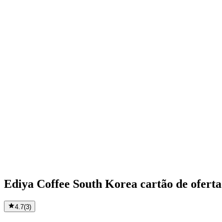
Ediya Coffee South Korea cartão de oferta
4.7
(
3
)