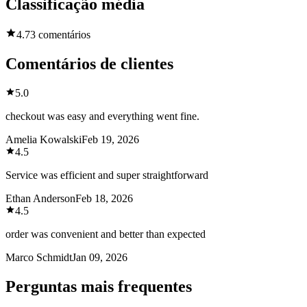
Classificação média
4.7
3 comentários
Comentários de clientes
5.0
checkout was easy and everything went fine.
Amelia Kowalski
Feb 19, 2026
4.5
Service was efficient and super straightforward
Ethan Anderson
Feb 18, 2026
4.5
order was convenient and better than expected
Marco Schmidt
Jan 09, 2026
Perguntas mais frequentes