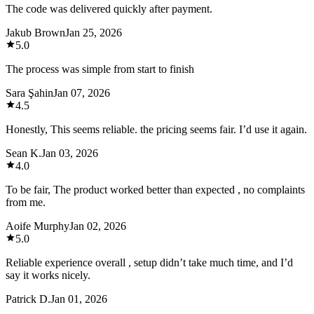
The code was delivered quickly after payment.
Jakub Brown
Jan 25, 2026
5.0
The process was simple from start to finish
Sara Şahin
Jan 07, 2026
4.5
Honestly, This seems reliable. the pricing seems fair. I’d use it again.
Sean K.
Jan 03, 2026
4.0
To be fair, The product worked better than expected , no complaints
from me.
Aoife Murphy
Jan 02, 2026
5.0
Reliable experience overall , setup didn’t take much time, and I’d
say it works nicely.
Patrick D.
Jan 01, 2026