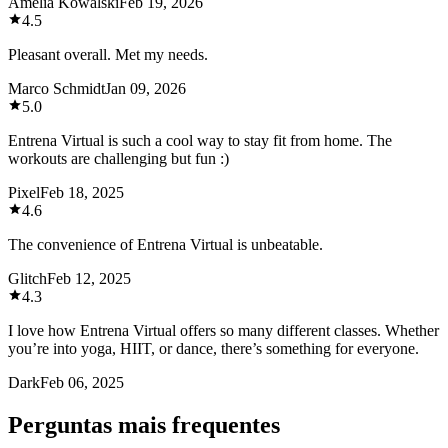
Amelia Kowalski
Feb 19, 2026
4.5
Pleasant overall. Met my needs.
Marco Schmidt
Jan 09, 2026
5.0
Entrena Virtual is such a cool way to stay fit from home. The
workouts are challenging but fun :)
Pixel
Feb 18, 2025
4.6
The convenience of Entrena Virtual is unbeatable.
Glitch
Feb 12, 2025
4.3
I love how Entrena Virtual offers so many different classes. Whether
you’re into yoga, HIIT, or dance, there’s something for everyone.
Dark
Feb 06, 2025
Perguntas mais frequentes