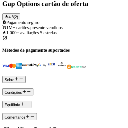
Gap Options cartão de oferta
4.8
(
2
)
Pagamento
seguro
1M+
cartões-presente vendidos
1.000+
avaliações 5 estrelas
Métodos de pagamento suportados
Sobre
Condições
Equilíbrio
Comentários