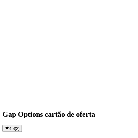
Gap Options cartão de oferta
4.8
(
2
)