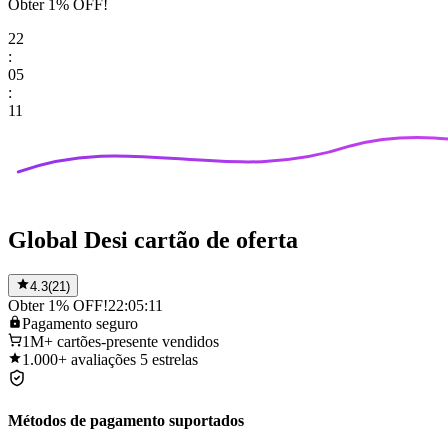
Obter 1% OFF!
22
:
05
:
11
Global Desi cartão de oferta
4.3
(
21
)
Obter 1% OFF!
22:05:11
Pagamento
seguro
1M+
cartões-presente vendidos
1.000+
avaliações 5 estrelas
Métodos de pagamento suportados