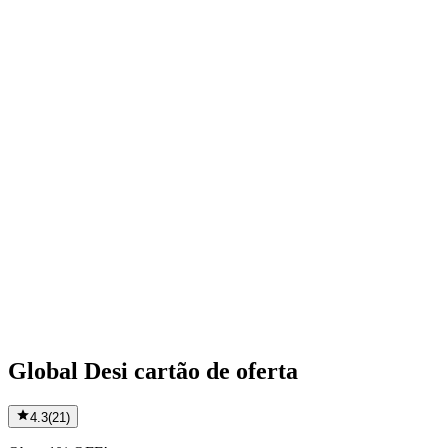
Global Desi cartão de oferta
4.3
(
21
)