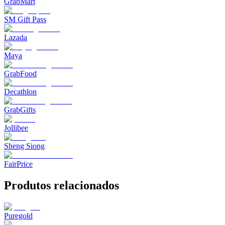
GrabMart
SM Gift Pass
Lazada
Maya
GrabFood
Decathlon
GrabGifts
Jollibee
Sheng Siong
FairPrice
Produtos relacionados
Puregold